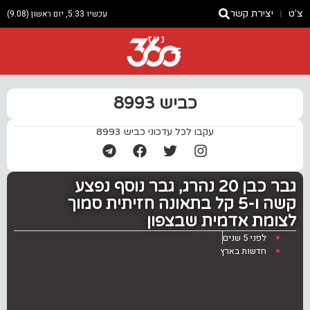
צ'ט
יצירת קשר
עכשיו 5:33, יום ראשון (9.08)
ניוז
כביש 8993
עקבו לכל עדכוני כביש 8993
‏גבר כבן 20 נהרג, גבר נוסף נפצע
קשה ו-5 קל ‎בתאונה חזיתית סמוך
לצומת אדמית שבצפון
לפני 5 שנים
חדשות בארץ