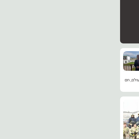
ולם
,
חם