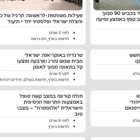
מטורף: רכב ישראלי נשדד בכביש 90 סמוך
פעילות משותפת-לראשונה: תרגיל של כי
ב קפץ באמצע נסיעה
והצלה ישראלי ופלסטיני יחד • תיעוד
לפני 5 שנים
חדשות בארץ
,
חם ברשת
 חשש
טרגדיה באוקריאנה: ישראלי
קו
מבית שמש נהרג וארבעה נפצעו
קל בתאונה סמוך לאומן
ולם
לפני 5 שנים
חדשות בארץ
,
חדשות בעולם
,
חרדים ויהדות
א
‏חולה קורונה במצב קשה טופל
הודי
באמצעות התרופה הניסיונית
הישראלית “אלוסטרה” – מצבו
טוב
ולם
לפני 6 שנים
חדשות בארץ