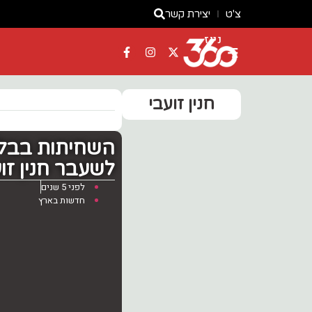
צ'ט
יצירת קשר
ניוז
חנין זועבי
השחיתות בבל"ד
לשעבר חנין זו
לפני 5 שנים
חדשות בארץ