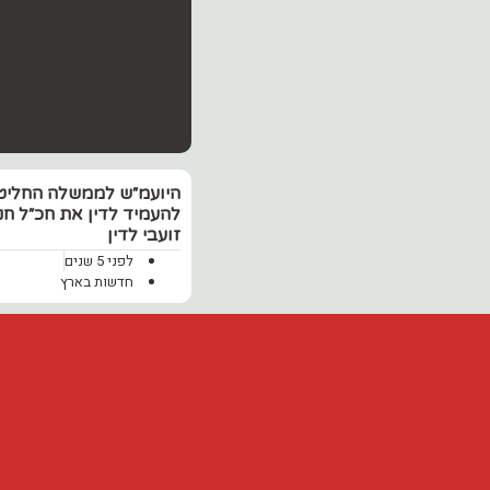
היועמ״ש לממשלה החליט
להעמיד לדין את חכ״ל חני
זועבי לדין
לפני 5 שנים
חדשות בארץ