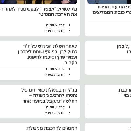
י הסיעות הגישו
גנץ לנשיא: "אצטרך לבקש ממך לאחר ה
של חברי כנסת הממליצים
את הארכת המנדט"
לפני 6 שנים
חדשות בארץ
,ליצמן
לאחר הטלת המנדט על יו"ר
ו
כחול לבן: בני גנץ שוחח ליברמן
ועמיר פרץ וסיכמו להיפגש
בקרוב
לפני 6 שנים
חדשות בארץ
הרכבת
בג"ץ דן בשאלת כשירותו של
בני
נתניהו להרכיב ממשלה –
החלטה תתקבל במועד אחר
לפני 7 שנים
חדשות בארץ
:
המגעים להרכבת ממשלה: