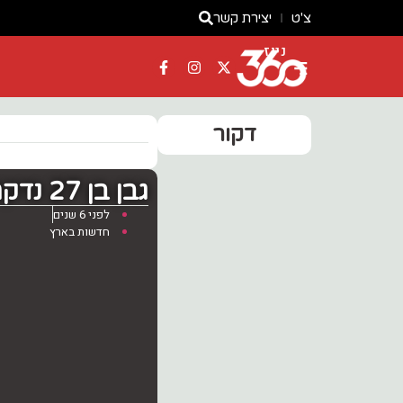
צ'ט
יצירת קשר
ניוז
דקור
גבן בן 27 נדקר בקטטה חיפה – מצבו קשה
לפני 6 שנים
חדשות בארץ