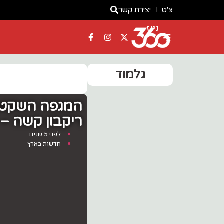
צ'ט
יצירת קשר
ניוז
גלמוד
ריקבון קשה –
לפני 5 שנים
חדשות בארץ