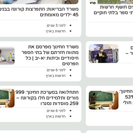
ים חושף: הרשות
משרד הבריאות: התפרצות קורונה בבנימ
ינית בנתה 100 בתי ספר בלתי חוקיים
45 ילדים מאומתים
לפני 5 שנים
חדשות בארץ
משרד החינוך מפרסם את
ם
מתווה חזרתם של בתי הספר
ר –
היסודיים וכיתות יא-יב | כל
הפרטים
לפני 6 שנים
חדשות בארץ
חינוך:
התחלואה במערכת החינוך: 999
 מגני הילדים וב-53%
מורים ותלמידים חלו בקורונה –
חולי
259 מוסדות נסגרו
לפני 6 שנים
חדשות בארץ